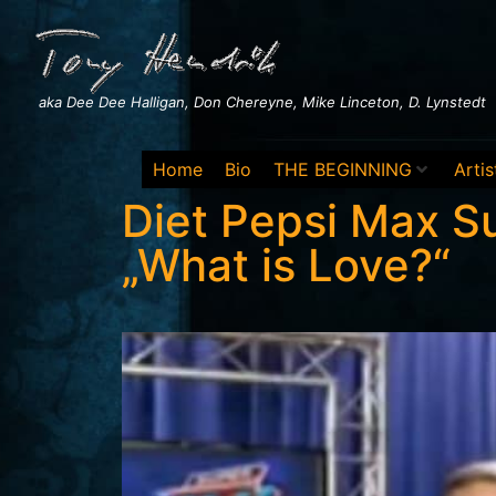
aka Dee Dee Halligan, Don Chereyne, Mike Linceton, D. Lynstedt
Home
Bio
THE BEGINNING
Artis
Diet Pepsi Max S
„What is Love?“